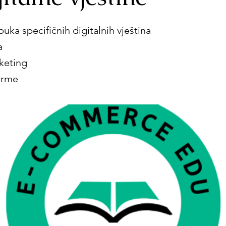
uka specifičnih digitalnih vještina
a
rketing
orme