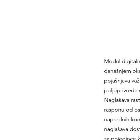
Modul digitaln
današnjem okr
pojašnjava važ
poljoprivrede 
Naglašava rast
rasponu od os
naprednih konc
naglašava dost
za pojedince ko