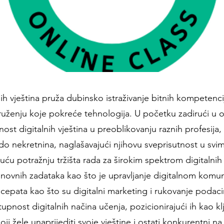
ih vještina pruža dubinsko istraživanje bitnih kompetenc
uženju koje pokreće tehnologija. U početku zadirući u 
nost digitalnih vještina u preoblikovanju raznih profesija,
do nekretnina, naglašavajući njihovu sveprisutnost u svim
uću potražnju tržišta rada za širokim spektrom digitalnih 
novnih zadataka kao što je upravljanje digitalnom komu
epata kao što su digitalni marketing i rukovanje podaci
upnost digitalnih načina učenja, pozicionirajući ih kao k
ji žele unaprijediti svoje vještine i ostati konkurentni na 