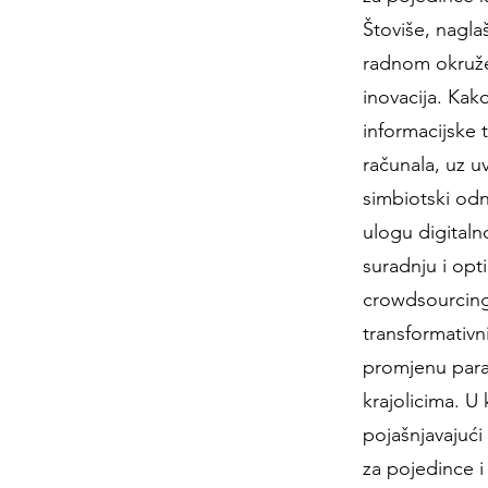
Štoviše, nagla
radnom okružen
inovacija. Kak
informacijske 
računala, uz u
simbiotski odn
ulogu digitalno
suradnju i opti
crowdsourcing
transformativni
promjenu para
krajolicima. U
pojašnjavajući
za pojedince i