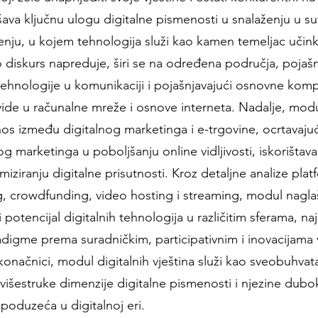
šava ključnu ulogu digitalne pismenosti u snalaženju u
ju, u kojem tehnologija služi kao kamen temeljac učinko
o diskurs napreduje, širi se na određena područja, pojašn
tehnologije u komunikaciji i pojašnjavajući osnovne ko
vide u računalne mreže i osnove interneta. Nadalje, modu
os između digitalnog marketinga i e-trgovine, ocrtavajuć
g marketinga u poboljšanju online vidljivosti, iskorištava
miziranju digitalne prisutnosti. Kroz detaljne analize plat
, crowdfunding, video hosting i streaming, modul nagla
 potencijal digitalnih tehnologija u različitim sferama, naj
digme prema suradničkim, participativnim i inovacijama
 konačnici, modul digitalnih vještina služi kao sveobuhvat
 višestruke dimenzije digitalne pismenosti i njezine dubo
 poduzeća u digitalnoj eri.