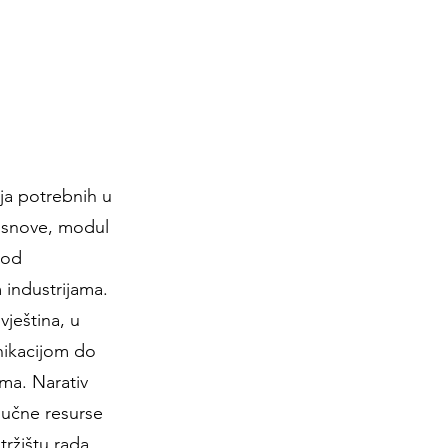
ija potrebnih u
osnove, modul
 od
 industrijama.
vještina, u
nikacijom do
ma. Narativ
ljučne resurse
tržištu rada.