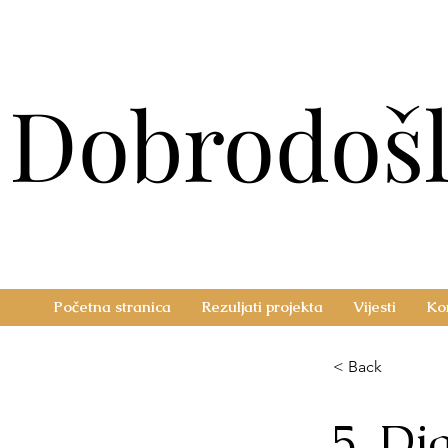
Dobrodošl
Dobrodošl
Početna stranica
Rezuljati projekta
Vijesti
Ko
< Back
5. Di