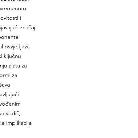
 suvremenom
vitosti i
javajući značaj
mponente
l osvjetljava
i ključnu
nju alata za
formi za
šava
avljujući
 vođenim
an vodič,
ke implikacije