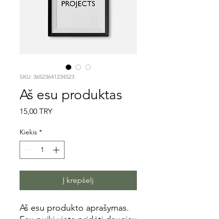
SKU: 36523641234523
Aš esu produktas
Price
15,00 TRY
Kiekis
*
Į krepšelį
Aš esu produkto aprašymas. 