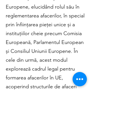
Europene, elucidând rolul său în
reglementarea afacerilor, în special
prin înființarea pieței unice și a
instituțiilor cheie precum Comisia
Europeană, Parlamentul European
și Consiliul Uniunii Europene. În
cele din urmă, acest modul
explorează cadrul legal pentru
formarea afacerilor în UE,
acoperind structurile de afaceri
disponibile, avantajele și
dezavantajele asociate și
directivele care guvernează
înregistrarea și încorporarea