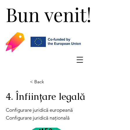
Bun venit!
Bun venit!
< Back
4. Înființare legală
Configurare juridică europeană
Configurare juridică națională