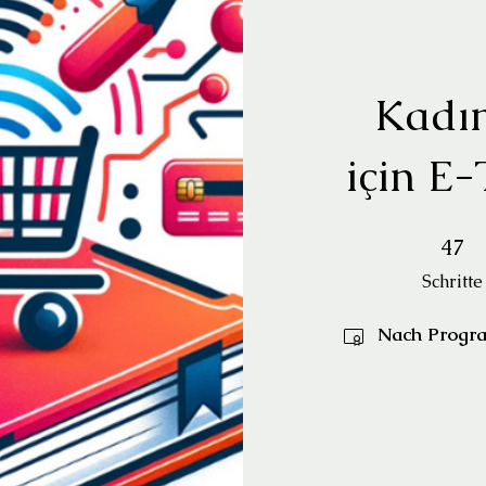
Kadın
için E-
47 Schritte
47
Schritte
Nach Program