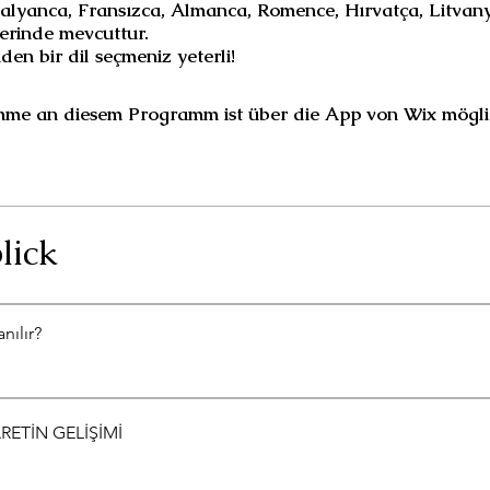
 İtalyanca, Fransızca, Almanca, Romence, Hırvatça, Litvan
lerinde mevcuttur.
den bir dil seçmeniz yeterli!
hme an diesem Programm ist über die App von Wix mögli
lick
anılır?
ARETİN GELİŞİMİ