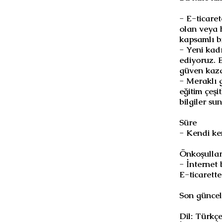
- E-ticare
olan veya 
kapsamlı bi
- Yeni kadı
ediyoruz. E
güven kaza
- Meraklı g
eğitim çeşi
bilgiler su
Süre
- Kendi ke
Önkoşullar
- İnternet 
E-ticarette
Son günce
Dil: Türkç