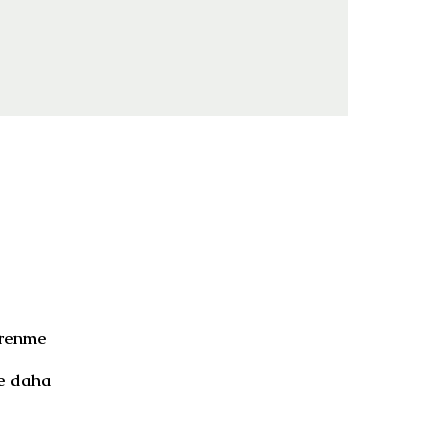
öğrenme
ve daha