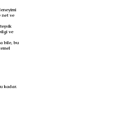
deneyimi
e net ve
teşvik
ilgi ve
a bile, bu
 temel
bu kadar.