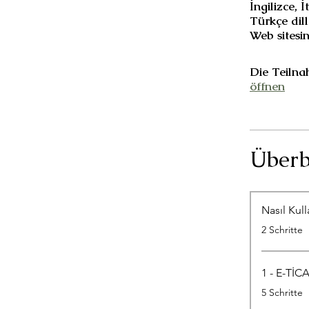
İngilizce,
Türkçe dil
Web sitesin
Die Teilna
öffnen
Überb
Nasıl Kull
.
2 Schritte
1 - E-TİC
.
5 Schritte