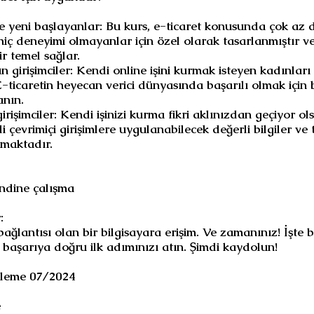
te yeni başlayanlar: Bu kurs, e-ticaret konusunda çok az 
hiç deneyimi olmayanlar için özel olarak tasarlanmıştır v
r temel sağlar.
n girişimciler: Kendi online işini kurmak isteyen kadınları 
-ticaretin heyecan verici dünyasında başarılı olmak için b
nın.
irişimciler: Kendi işinizi kurma fikri aklınızdan geçiyor ols
tli çevrimiçi girişimlere uygulanabilecek değerli bilgiler ve
nmaktadır.
ndine çalışma
:
bağlantısı olan bir bilgisayara erişim. Ve zamanınız! İşte 
 başarıya doğru ilk adımınızı atın. Şimdi kaydolun!
lleme 07/2024
e