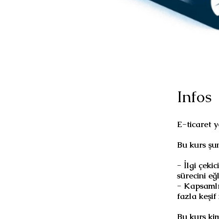
Infos
E-ticaret 
Bu kurs şun
- İlgi çeki
sürecini eğl
- Kapsamlı
fazla keşif
Bu kurs ki