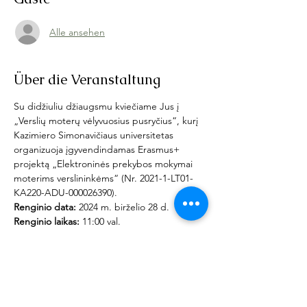
Alle ansehen
Über die Veranstaltung
Su didžiuliu džiaugsmu kviečiame Jus į 
„Verslių moterų vėlyvuosius pusryčius“, kurį 
Kazimiero Simonavičiaus universitetas 
organizuoja įgyvendindamas Erasmus+ 
projektą „Elektroninės prekybos mokymai 
moterims verslininkėms“ (Nr. 2021-1-LT01-
KA220-ADU-000026390).
Renginio data:
 2024 m. birželio 28 d.
Renginio laikas:
 11:00 val.
Renginio vieta:
 KSU universiteto 
konferencijų salė (transliacija internetu taip 
pat bus prieinama). Adresas: Dariaus ir 
Girėno g. 21, Vilnius.
Šio renginio tikslas - pristatyti ir aptarti tris 