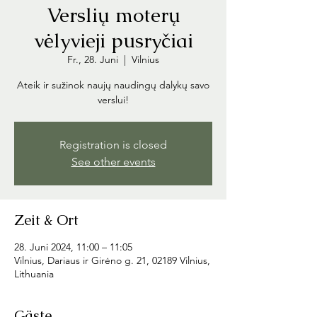
Verslių moterų
vėlyvieji pusryčiai
Fr., 28. Juni
  |  
Vilnius
Ateik ir sužinok naujų naudingų dalykų savo
verslui!
Registration is closed
See other events
Zeit & Ort
28. Juni 2024, 11:00 – 11:05
Vilnius, Dariaus ir Girėno g. 21, 02189 Vilnius,
Lithuania
Gäste