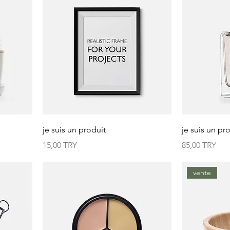
je suis un produit
je suis un pr
Prix
Prix
15,00 TRY
85,00 TRY
vente