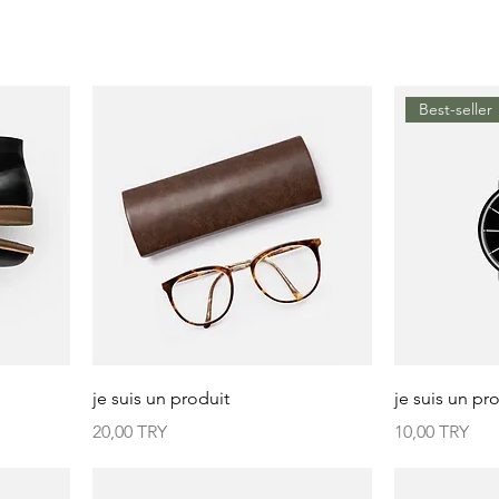
Best-seller
je suis un produit
je suis un pr
Prix
Prix
20,00 TRY
10,00 TRY