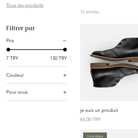
Tous les produits
12 articles
Filtrer par
Prix
7 TRY
130 TRY
Couleur
Pour vous
grand
je suis un produit
moyen
Prix
85,00 TRY
petit
taille unique
nouveau